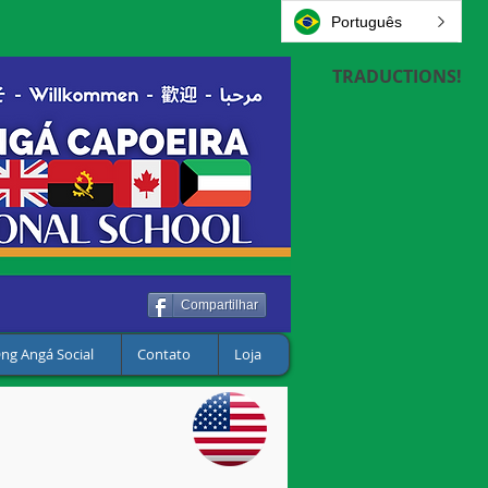
Português
TRADUCTIONS!
Compartilhar
ng Angá Social
Contato
Loja