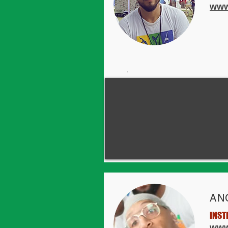
www
.
AN
INST
www