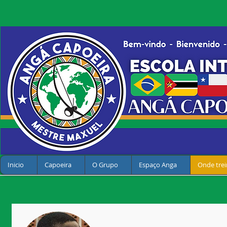
Inicio
Capoeira
O Grupo
Espaço Anga
Onde trei